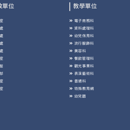
政單位
教學單位
室
電子商務科
處
資料處理科
處
幼兒保育科
處
流行服飾科
處
美容科
室
餐飲管理科
館
觀光事業科
部
表演藝術科
室
普通科
室
特殊教育網
幼兒園