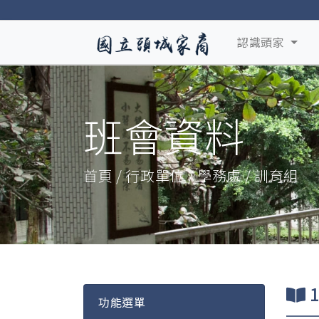
認識頭家
班會資料
首頁 / 行政單位 / 學務處 / 訓育組
功能選單