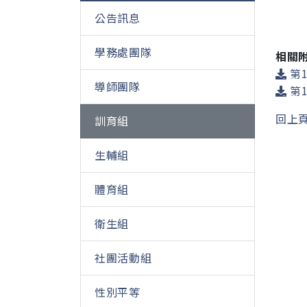
公告訊息
學務處團隊
相關
第1
導師團隊
第1
回上
訓育組
生輔組
體育組
衛生組
社團活動組
性別平等