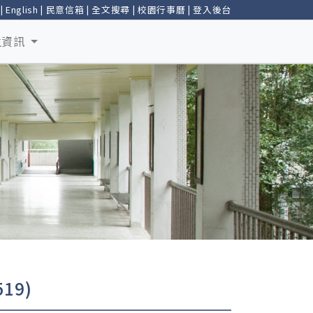
|
English
|
民意信箱
|
全文搜尋
|
校園行事曆
|
登入後台
生資訊
19)