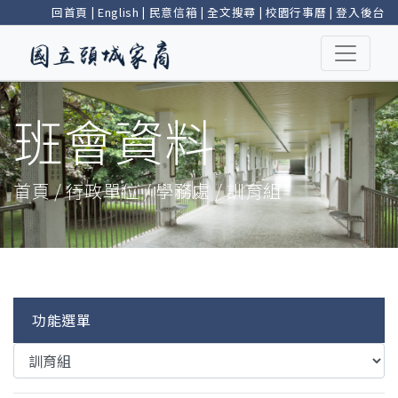
回首頁
|
English
|
民意信箱
|
全文搜尋
|
校園行事曆
|
登入後台
班會資料
首頁 / 行政單位 / 學務處 / 訓育組
功能選單