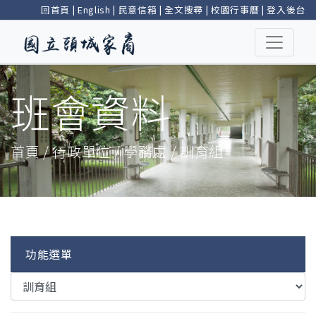
回首頁
|
English
|
民意信箱
|
全文搜尋
|
校園行事曆
|
登入後台
班會資料
首頁 / 行政單位 / 學務處 / 訓育組
功能選單