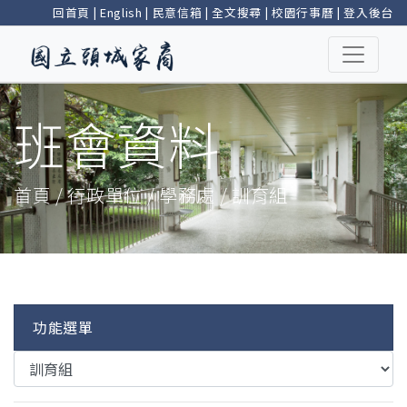
回首頁
|
English
|
民意信箱
|
全文搜尋
|
校園行事曆
|
登入後台
班會資料
首頁 / 行政單位 / 學務處 / 訓育組
功能選單