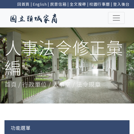
回首頁
|
English
|
民意信箱
|
全文搜尋
|
校園行事曆
|
登入後台
人事法令修正彙
編
首頁 / 行政單位 / 人事室 / 法令規章
功能選單