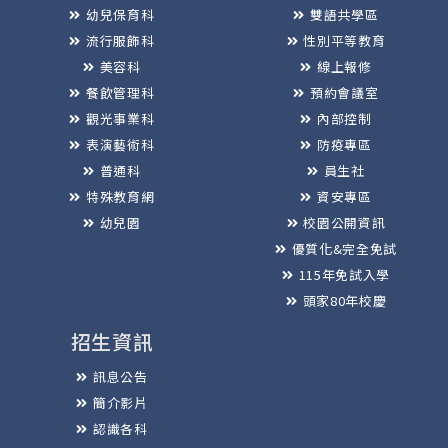
幼兒保育科
雙語共學區
流行服飾科
性別平等教育
美容科
線上報修
餐飲管理科
預約會議室
觀光事業科
內部控制
表演藝術科
防疫專區
普通科
員生社
特殊教育網
資安專區
幼兒園
校園公開資訊
優質化&完全免試
115年免試入學
頭家80年校慶
招生資訊
訊息公告
簡介影片
認識各科