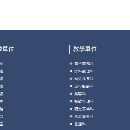
政單位
教學單位
室
電子商務科
處
資料處理科
處
幼兒保育科
處
流行服飾科
處
美容科
室
餐飲管理科
館
觀光事業科
部
表演藝術科
室
普通科