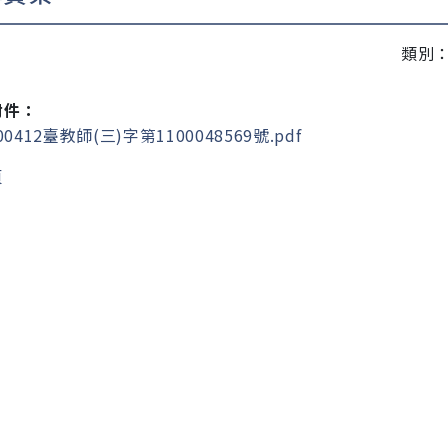
類別
附件：
00412臺教師(三)字第1100048569號.pdf
頁