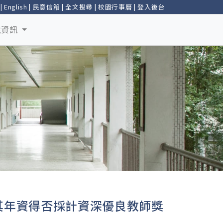
|
English
|
民意信箱
|
全文搜尋
|
校園行事曆
|
登入後台
生資訊
其年資得否採計資深優良教師獎