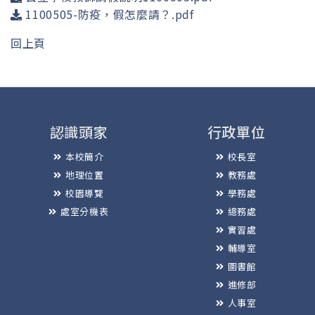
1100505-防疫，假怎麼請？.pdf
回上頁
認識頭家
行政單位
本校簡介
校長室
地理位置
教務處
校園導覽
學務處
處室分機表
總務處
實習處
輔導室
圖書館
進修部
人事室