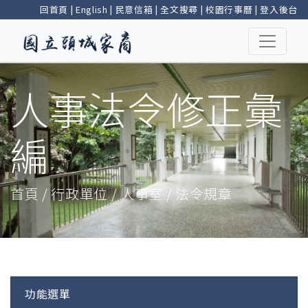
回首頁
|
English
|
民意信箱
|
全文搜尋
|
校園行事曆
|
登入後台
人事法令修正彙
編
首頁 / 行政單位 / 人事室 / 法令規章
功能選單