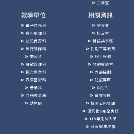
主計室
教學單位
相關資訊
電子商務科
家長會
資料處理科
校友會
幼兒保育科
雙語共學區
流行服飾科
性別平等教育
美容科
線上報修
餐飲管理科
預約會議室
觀光事業科
內部控制
表演藝術科
防疫專區
普通科
員生社
特殊教育網
資安專區
幼兒園
校園公開資訊
優質化&完全免試
115年免試入學
頭家80年校慶