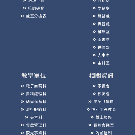
地理位置
教務處
校園導覽
學務處
處室分機表
總務處
實習處
輔導室
圖書館
進修部
人事室
主計室
教學單位
相關資訊
電子商務科
家長會
資料處理科
校友會
幼兒保育科
雙語共學區
流行服飾科
性別平等教育
美容科
線上報修
餐飲管理科
預約會議室
觀光事業科
內部控制