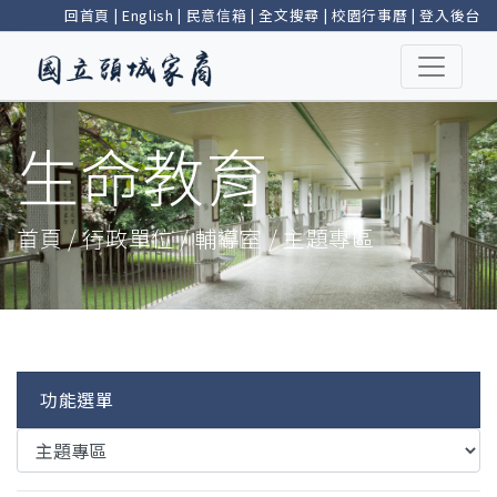
回首頁
|
English
|
民意信箱
|
全文搜尋
|
校園行事曆
|
登入後台
生命教育
首頁 / 行政單位 / 輔導室 / 主題專區
功能選單