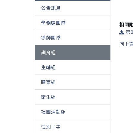
公告訊息
學務處團隊
相關
第0
導師團隊
回上
訓育組
生輔組
體育組
衛生組
社團活動組
性別平等