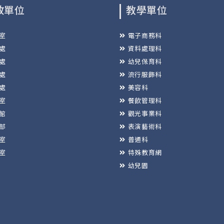
政單位
教學單位
室
電子商務科
處
資料處理科
處
幼兒保育科
處
流行服飾科
處
美容科
室
餐飲管理科
館
觀光事業科
部
表演藝術科
室
普通科
室
特殊教育網
幼兒園