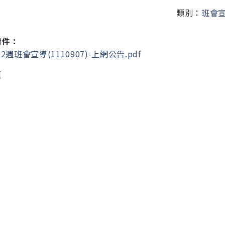
類別：
班會
附件：
2週班會宣導(1110907)-上網公告.pdf
頁