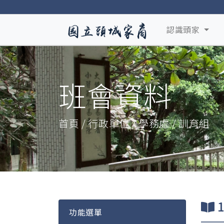
認識頭家
班會資料
首頁 / 行政單位 / 學務處 / 訓育組
功能選單