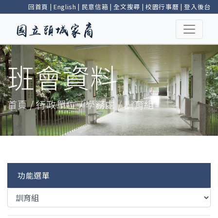
回首頁
|
English
|
民意信箱
|
全文搜尋
|
校園行事曆
|
登入後台
班會資料
首頁 / 行政單位 / 學務處 / 訓育組
功能選單