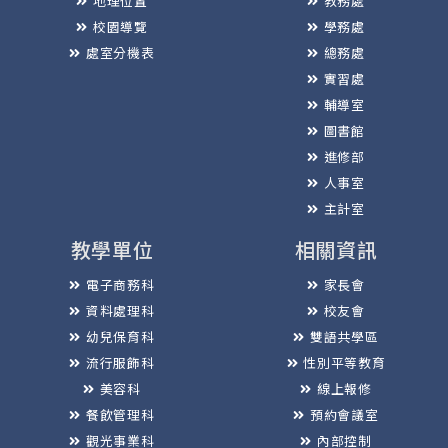
地理位置
教務處
校園導覽
學務處
處室分機表
總務處
實習處
輔導室
圖書館
進修部
人事室
主計室
教學單位
相關資訊
電子商務科
家長會
資料處理科
校友會
幼兒保育科
雙語共學區
流行服飾科
性別平等教育
美容科
線上報修
餐飲管理科
預約會議室
觀光事業科
內部控制