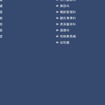
處
美容科
室
餐飲管理科
館
觀光事業科
部
表演藝術科
室
普通科
室
特殊教育網
幼兒園