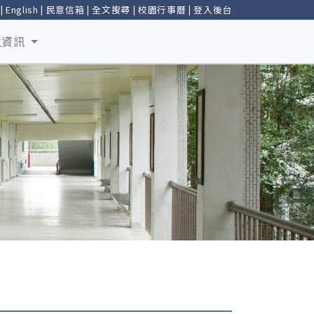
|
English
|
民意信箱
|
全文搜尋
|
校園行事曆
|
登入後台
生資訊