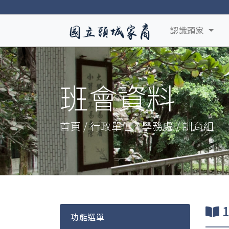
認識頭家
班會資料
首頁 / 行政單位 / 學務處 / 訓育組
功能選單