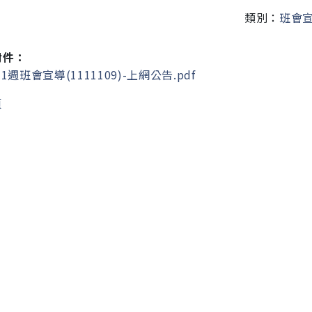
類別：
班會
附件：
1週班會宣導(1111109)-上網公告.pdf
頁