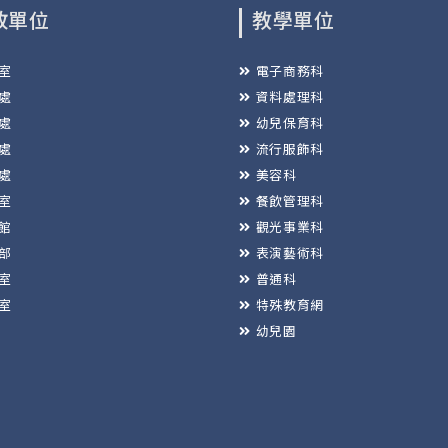
政單位
教學單位
室
電子商務科
處
資料處理科
處
幼兒保育科
處
流行服飾科
處
美容科
室
餐飲管理科
館
觀光事業科
部
表演藝術科
室
普通科
室
特殊教育網
幼兒園