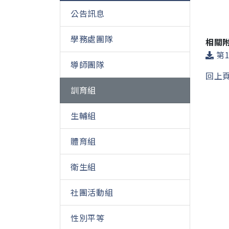
公告訊息
學務處團隊
相關
第1
導師團隊
回上
訓育組
生輔組
體育組
衛生組
社團活動組
性別平等