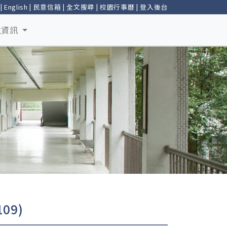
|
English
|
民意信箱
|
全文搜尋
|
校園行事曆
|
登入後台
生資訊
09)