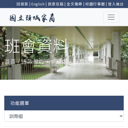
回首頁
|
English
|
民意信箱
|
全文搜尋
|
校園行事曆
|
登入後台
班會資料
首頁 / 行政單位 / 學務處 / 訓育組
功能選單