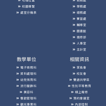
地理位置
教務處
校園導覽
學務處
處室分機表
總務處
實習處
輔導室
圖書館
進修部
人事室
主計室
教學單位
相關資訊
電子商務科
家長會
資料處理科
校友會
幼兒保育科
雙語共學區
流行服飾科
性別平等教育
美容科
線上報修
餐飲管理科
預約會議室
觀光事業科
內部控制