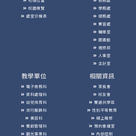
地理位置
教務處
校園導覽
學務處
處室分機表
總務處
實習處
輔導室
圖書館
進修部
人事室
主計室
教學單位
相關資訊
電子商務科
家長會
資料處理科
校友會
幼兒保育科
雙語共學區
流行服飾科
性別平等教育
美容科
線上報修
餐飲管理科
預約會議室
觀光事業科
內部控制