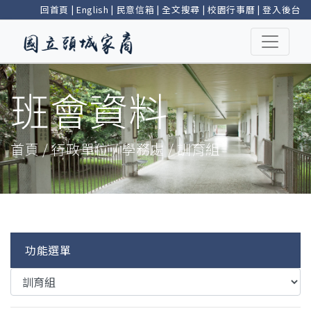
回首頁
|
English
|
民意信箱
|
全文搜尋
|
校園行事曆
|
登入後台
班會資料
首頁 / 行政單位 / 學務處 / 訓育組
功能選單