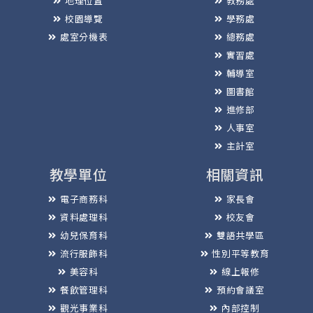
地理位置
教務處
校園導覽
學務處
處室分機表
總務處
實習處
輔導室
圖書館
進修部
人事室
主計室
教學單位
相關資訊
電子商務科
家長會
資料處理科
校友會
幼兒保育科
雙語共學區
流行服飾科
性別平等教育
美容科
線上報修
餐飲管理科
預約會議室
觀光事業科
內部控制