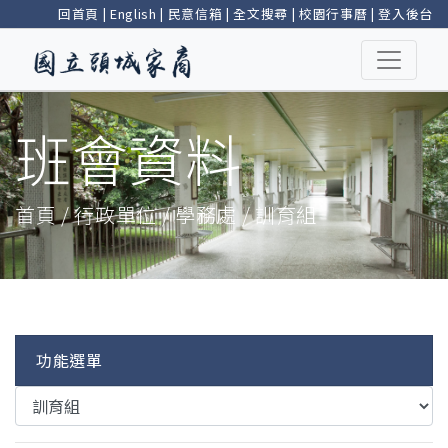
回首頁
|
English
|
民意信箱
|
全文搜尋
|
校園行事曆
|
登入後台
班會資料
首頁 / 行政單位 / 學務處 / 訓育組
功能選單