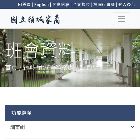
回首頁
|
English
|
民意信箱
|
全文搜尋
|
校園行事曆
|
登入後台
班會資料
首頁 / 行政單位 / 學務處 / 訓育組
功能選單