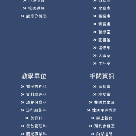
地理位置
教務處
校園導覽
學務處
處室分機表
總務處
實習處
輔導室
圖書館
進修部
人事室
主計室
教學單位
相關資訊
電子商務科
家長會
資料處理科
校友會
幼兒保育科
雙語共學區
流行服飾科
性別平等教育
美容科
線上報修
餐飲管理科
預約會議室
觀光事業科
內部控制