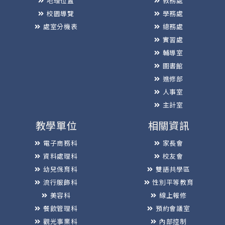
地理位置
教務處
校園導覽
學務處
處室分機表
總務處
實習處
輔導室
圖書館
進修部
人事室
主計室
教學單位
相關資訊
電子商務科
家長會
資料處理科
校友會
幼兒保育科
雙語共學區
流行服飾科
性別平等教育
美容科
線上報修
餐飲管理科
預約會議室
觀光事業科
內部控制