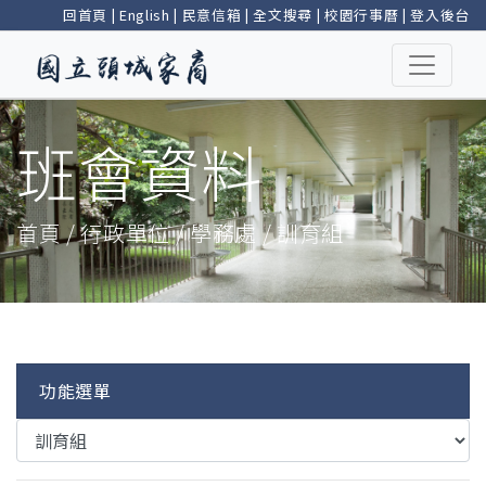
回首頁
|
English
|
民意信箱
|
全文搜尋
|
校園行事曆
|
登入後台
班會資料
首頁 / 行政單位 / 學務處 / 訓育組
功能選單