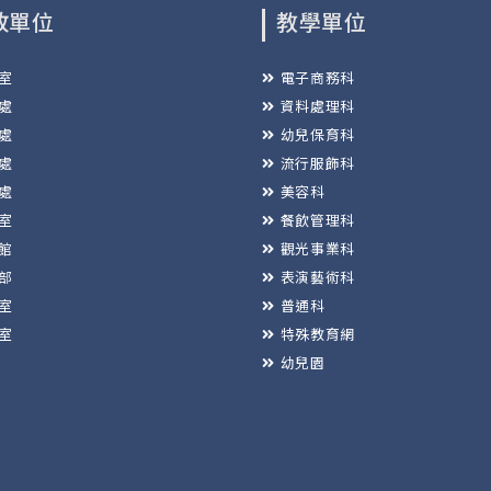
政單位
教學單位
室
電子商務科
處
資料處理科
處
幼兒保育科
處
流行服飾科
處
美容科
室
餐飲管理科
館
觀光事業科
部
表演藝術科
室
普通科
室
特殊教育網
幼兒園