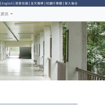
|
English
|
民意信箱
|
全文搜尋
|
校園行事曆
|
登入後台
生資訊