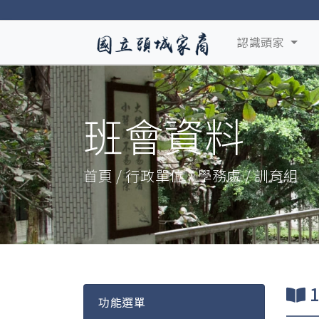
認識頭家
班會資料
首頁 / 行政單位 / 學務處 / 訓育組
功能選單