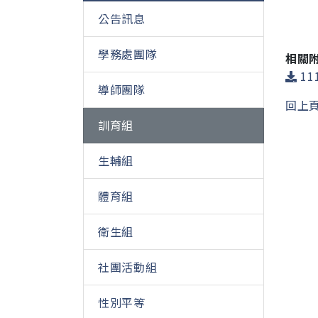
公告訊息
學務處團隊
相關
11
導師團隊
回上
訓育組
生輔組
體育組
衛生組
社團活動組
性別平等