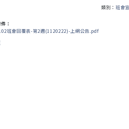
類別：
班會
附件：
102班會回覆表-第2週(1120222)-上網公告.pdf
頁