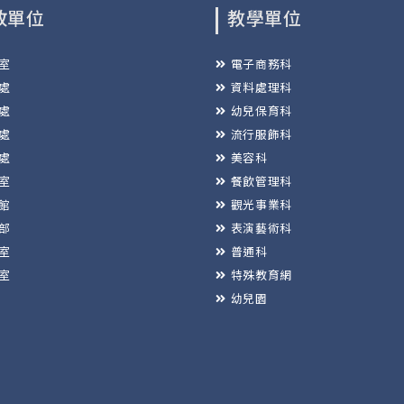
政單位
教學單位
室
電子商務科
處
資料處理科
處
幼兒保育科
處
流行服飾科
處
美容科
室
餐飲管理科
館
觀光事業科
部
表演藝術科
室
普通科
室
特殊教育網
幼兒園