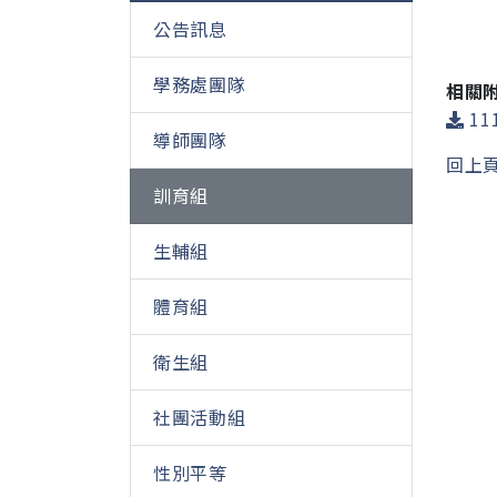
公告訊息
學務處團隊
相關
11
導師團隊
回上
訓育組
生輔組
體育組
衛生組
社團活動組
性別平等