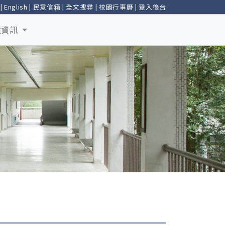
|
English
|
民意信箱
|
全文搜尋
|
校園行事曆
|
登入後台
生資訊