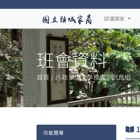
認識頭家
班會資料
首頁 / 行政單位 / 學務處 / 訓育組
功能選單