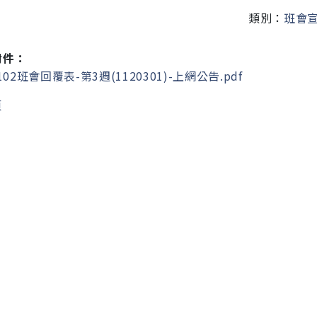
類別：
班會
附件：
102班會回覆表-第3週(1120301)-上網公告.pdf
頁