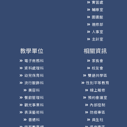
實習處
輔導室
圖書館
進修部
人事室
主計室
教學單位
相關資訊
電子商務科
家長會
資料處理科
校友會
幼兒保育科
雙語共學區
流行服飾科
性別平等教育
美容科
線上報修
餐飲管理科
預約會議室
觀光事業科
內部控制
表演藝術科
防疫專區
普通科
員生社
特殊教育網
資安專區