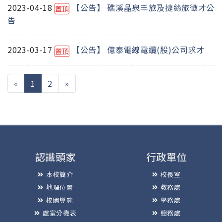
2023-04-18
【公告】 礁溪晶泉丰旅及捷絲旅徵才公
置頂
告
2023-03-17
【公告】 億泰電線電纜(股)公司求才
置頂
(current)
«
1
2
»
認識頭家
行政單位
本校簡介
校長室
地理位置
教務處
校園導覽
學務處
處室分機表
總務處