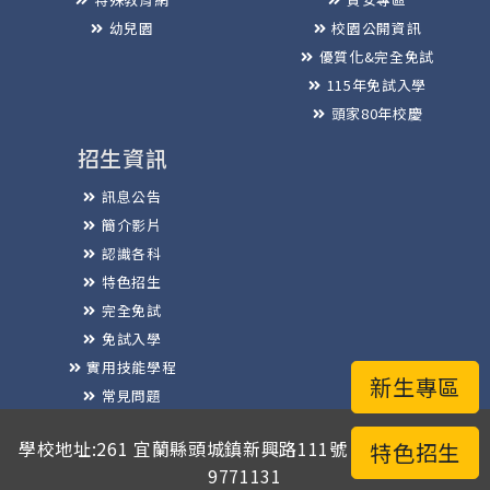
幼兒園
校園公開資訊
優質化&完全免試
115年免試入學
頭家80年校慶
招生資訊
訊息公告
簡介影片
認識各科
特色招生
完全免試
免試入學
實用技能學程
新生專區
常見問題
榮譽榜
學校地址:261 宜蘭縣頭城鎮新興路111號 / 電話總機:03-
特色招生
9771131