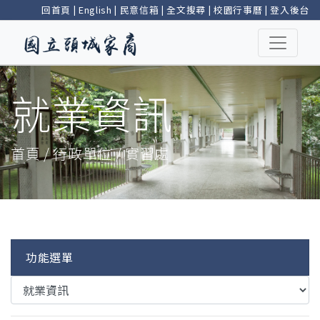
回首頁
|
English
|
民意信箱
|
全文搜尋
|
校園行事曆
|
登入後台
就業資訊
首頁 / 行政單位 / 實習處
功能選單