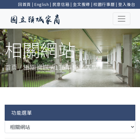
回首頁
|
English
|
民意信箱
|
全文搜尋
|
校園行事曆
|
登入後台
相關網站
首頁 / 相關資訊 / 115年免試入學
功能選單