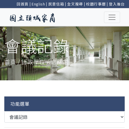
回首頁
|
English
|
民意信箱
|
全文搜尋
|
校園行事曆
|
登入後台
會議記錄
首頁 / 行政單位 / 總務處
功能選單