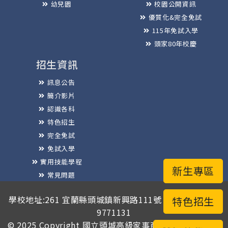
幼兒園
校園公開資訊
優質化&完全免試
115年免試入學
頭家80年校慶
招生資訊
訊息公告
簡介影片
認識各科
特色招生
完全免試
免試入學
實用技能學程
新生專區
常見問題
榮譽榜
學校地址:261 宜蘭縣頭城鎮新興路111號 / 電話總機:03-
特色招生
9771131
© 2025 Copyright
國立頭城高級家事商業職業學校
版權