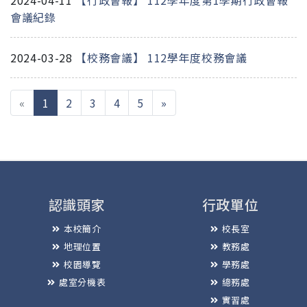
2024-04-11
【行政會報】 112學年度第1學期行政會報
會議紀錄
2024-03-28
【校務會議】 112學年度校務會議
(current)
«
1
2
3
4
5
»
認識頭家
行政單位
本校簡介
校長室
地理位置
教務處
校園導覽
學務處
處室分機表
總務處
實習處