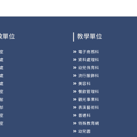
政單位
教學單位
室
電子商務科
處
資料處理科
處
幼兒保育科
處
流行服飾科
處
美容科
室
餐飲管理科
館
觀光事業科
部
表演藝術科
室
普通科
室
特殊教育網
幼兒園