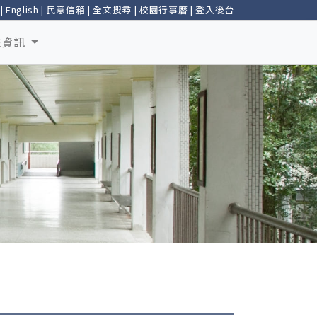
|
English
|
民意信箱
|
全文搜尋
|
校園行事曆
|
登入後台
生資訊