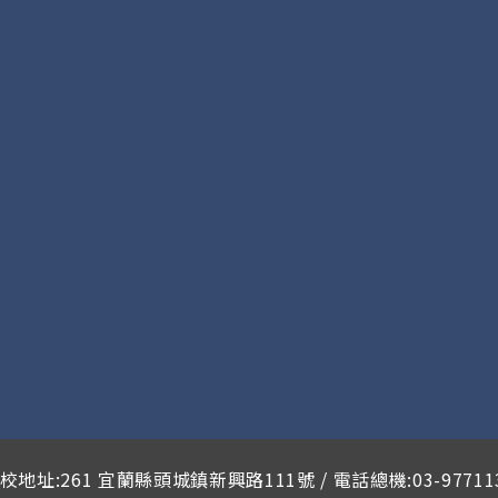
校地址:261 宜蘭縣頭城鎮新興路111號 / 電話總機:03-97711