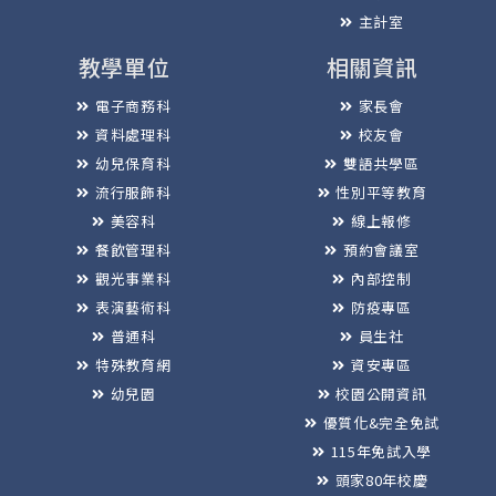
主計室
教學單位
相關資訊
電子商務科
家長會
資料處理科
校友會
幼兒保育科
雙語共學區
流行服飾科
性別平等教育
美容科
線上報修
餐飲管理科
預約會議室
觀光事業科
內部控制
表演藝術科
防疫專區
普通科
員生社
特殊教育網
資安專區
幼兒園
校園公開資訊
優質化&完全免試
115年免試入學
頭家80年校慶