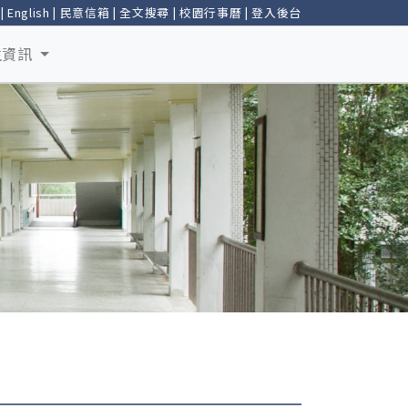
|
English
|
民意信箱
|
全文搜尋
|
校園行事曆
|
登入後台
生資訊