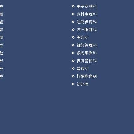
室
電子商務科
處
資料處理科
處
幼兒保育科
處
流行服飾科
處
美容科
室
餐飲管理科
館
觀光事業科
部
表演藝術科
室
普通科
室
特殊教育網
幼兒園