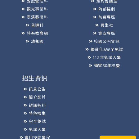
餐飲管理科
預約會議室
觀光事業科
內部控制
表演藝術科
防疫專區
普通科
員生社
特殊教育網
資安專區
幼兒園
校園公開資訊
優質化&完全免試
115年免試入學
頭家80年校慶
招生資訊
訊息公告
簡介影片
認識各科
特色招生
完全免試
免試入學
實用技能學程