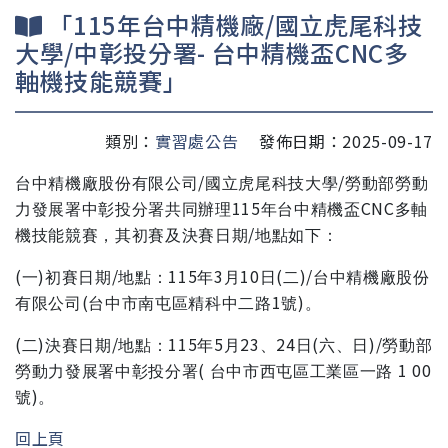
「115年台中精機廠/國立虎尾科技
大學/中彰投分署- 台中精機盃CNC多
軸機技能競賽」
類別：
實習處公告
發佈日期：2025-09-17
/
/
台中精機廠股份有限公司
國立虎尾科技大學
勞動部勞動
115
CNC
力發展署中彰投分署共同辦理
年台中精機盃
多軸
/
機技能競賽，其初賽及決賽日期
地點如下：
(
)
/
115
3
10
(
)/
一
初賽日期
地點：
年
月
日
二
台中精機廠股份
(
1
)
有限公司
台中市南屯區精科中二路
號
。
(
)
/
115
5
23
24
(
)/
二
決賽日期
地點：
年
月
、
日
六、日
勞動部
(
1 00
勞動力發展署中彰投分署
台中市西屯區工業區一路
)
號
。
回上頁