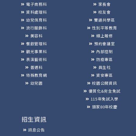
電子商務科
家長會
資料處理科
校友會
幼兒保育科
雙語共學區
流行服飾科
性別平等教育
美容科
線上報修
餐飲管理科
預約會議室
觀光事業科
內部控制
表演藝術科
防疫專區
普通科
員生社
特殊教育網
資安專區
幼兒園
校園公開資訊
優質化&完全免試
115年免試入學
頭家80年校慶
招生資訊
訊息公告