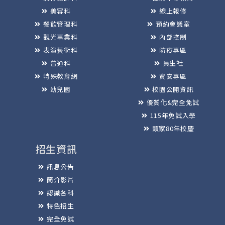
美容科
線上報修
餐飲管理科
預約會議室
觀光事業科
內部控制
表演藝術科
防疫專區
普通科
員生社
特殊教育網
資安專區
幼兒園
校園公開資訊
優質化&完全免試
115年免試入學
頭家80年校慶
招生資訊
訊息公告
簡介影片
認識各科
特色招生
完全免試