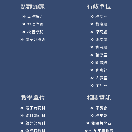
認識頭家
行政單位
本校簡介
校長室
地理位置
教務處
校園導覽
學務處
處室分機表
總務處
實習處
輔導室
圖書館
進修部
人事室
主計室
教學單位
相關資訊
電子商務科
家長會
資料處理科
校友會
幼兒保育科
雙語共學區
流行服飾科
性別平等教育