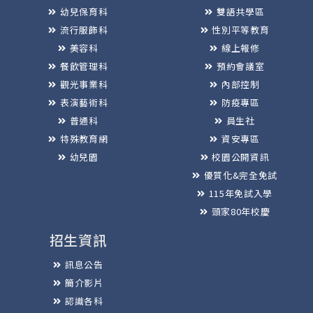
幼兒保育科
雙語共學區
流行服飾科
性別平等教育
美容科
線上報修
餐飲管理科
預約會議室
觀光事業科
內部控制
表演藝術科
防疫專區
普通科
員生社
特殊教育網
資安專區
幼兒園
校園公開資訊
優質化&完全免試
115年免試入學
頭家80年校慶
招生資訊
訊息公告
簡介影片
認識各科