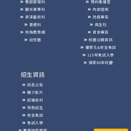
餐飲管理科
預約會議室
觀光事業科
內部控制
表演藝術科
防疫專區
普通科
員生社
特殊教育網
資安專區
幼兒園
校園公開資訊
優質化&完全免試
115年免試入學
頭家80年校慶
招生資訊
訊息公告
簡介影片
認識各科
特色招生
完全免試
免試入學
實用技能學程