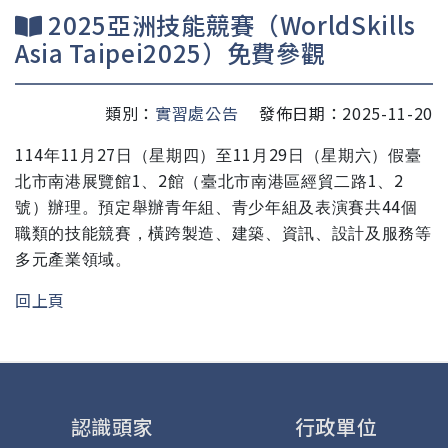
2025亞洲技能競賽（WorldSkills
Asia Taipei2025）免費參觀
類別：
實習處公告
發佈日期：2025-11-20
114
11
27
11
29
年
月
日（星期四）至
月
日（星期六）假臺
1
2
1
2
北市南港展覽館
、
館（臺北市南港區經貿二路
、
44
號）辦理。預定舉辦青年組、青少年組及表演賽共
個
職類的技能競賽，橫跨製造、建築、資訊、設計及服務等
多元產業領域。
回上頁
認識頭家
行政單位