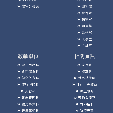
處室分機表
總務處
實習處
輔導室
圖書館
進修部
人事室
主計室
教學單位
相關資訊
電子商務科
家長會
資料處理科
校友會
幼兒保育科
雙語共學區
流行服飾科
性別平等教育
美容科
線上報修
餐飲管理科
預約會議室
觀光事業科
內部控制
表演藝術科
防疫專區