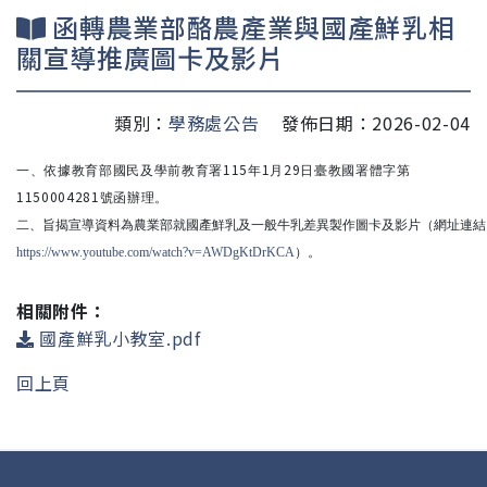
函轉農業部酪農產業與國產鮮乳相
關宣導推廣圖卡及影片
類別：
學務處公告
發佈日期：2026-02-04
115
1
29
一、
依據教育部國民及學前教育署
年
月
日臺教國署體字第
1150004281
號函辦理。
二、旨揭宣導資料為農業部就國產鮮乳及一般牛乳差異製作圖卡及影片（網址連結
https://www.youtube.com/watch?v=AWDgKtDrKCA
）。
相關附件：
國產鮮乳小教室.pdf
回上頁