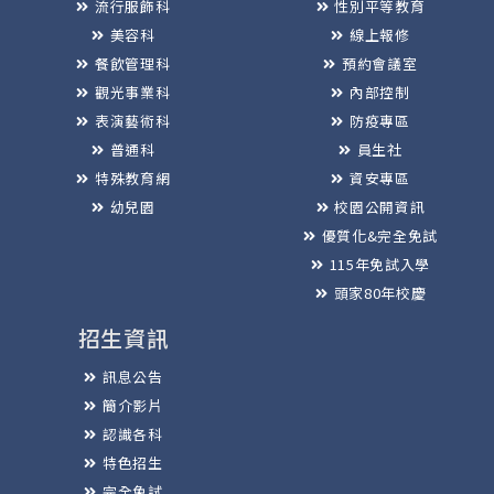
流行服飾科
性別平等教育
美容科
線上報修
餐飲管理科
預約會議室
觀光事業科
內部控制
表演藝術科
防疫專區
普通科
員生社
特殊教育網
資安專區
幼兒園
校園公開資訊
優質化&完全免試
115年免試入學
頭家80年校慶
招生資訊
訊息公告
簡介影片
認識各科
特色招生
完全免試