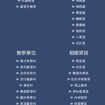
校園導覽
學務處
處室分機表
總務處
實習處
輔導室
圖書館
進修部
人事室
主計室
教學單位
相關資訊
電子商務科
家長會
資料處理科
校友會
幼兒保育科
雙語共學區
流行服飾科
性別平等教育
美容科
線上報修
餐飲管理科
預約會議室
觀光事業科
內部控制
表演藝術科
防疫專區