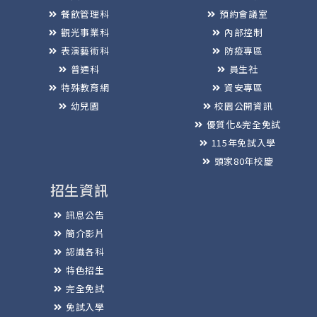
餐飲管理科
預約會議室
觀光事業科
內部控制
表演藝術科
防疫專區
普通科
員生社
特殊教育網
資安專區
幼兒園
校園公開資訊
優質化&完全免試
115年免試入學
頭家80年校慶
招生資訊
訊息公告
簡介影片
認識各科
特色招生
完全免試
免試入學