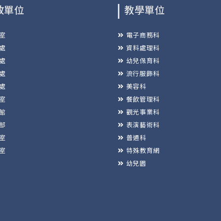
政單位
教學單位
室
電子商務科
處
資料處理科
處
幼兒保育科
處
流行服飾科
處
美容科
室
餐飲管理科
館
觀光事業科
部
表演藝術科
室
普通科
室
特殊教育網
幼兒園