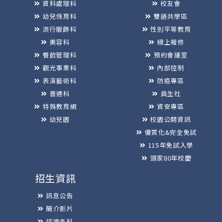
資料處理科
校友會
幼兒保育科
雙語共學區
流行服飾科
性別平等教育
美容科
線上報修
餐飲管理科
預約會議室
觀光事業科
內部控制
表演藝術科
防疫專區
普通科
員生社
特殊教育網
資安專區
幼兒園
校園公開資訊
優質化&完全免試
115年免試入學
頭家80年校慶
招生資訊
訊息公告
簡介影片
認識各科