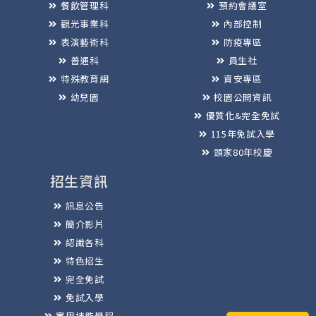
餐飲管理科
預約會議室
觀光事業科
內部控制
表演藝術科
防疫專區
普通科
員生社
特殊教育網
資安專區
幼兒園
校園公開資訊
優質化&完全免試
115年免試入學
頭家80年校慶
招生資訊
訊息公告
簡介影片
認識各科
特色招生
完全免試
免試入學
實用技能學程