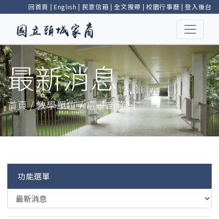
回首頁
|
English
|
民意信箱
|
全文搜尋
|
校園行事曆
|
登入後台
最新消息
首頁 / 教學單位 / 電子商務科
功能選單