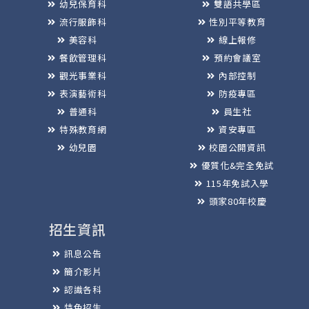
幼兒保育科
雙語共學區
流行服飾科
性別平等教育
美容科
線上報修
餐飲管理科
預約會議室
觀光事業科
內部控制
表演藝術科
防疫專區
普通科
員生社
特殊教育網
資安專區
幼兒園
校園公開資訊
優質化&完全免試
115年免試入學
頭家80年校慶
招生資訊
訊息公告
簡介影片
認識各科
特色招生