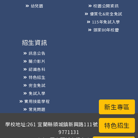
幼兒園
校園公開資訊
優質化&完全免試
115年免試入學
頭家80年校慶
招生資訊
訊息公告
簡介影片
認識各科
特色招生
完全免試
免試入學
實用技能學程
新生專區
常見問題
榮譽榜
學校地址:261 宜蘭縣頭城鎮新興路111號 / 電話總機:03-
特色招生
9771131