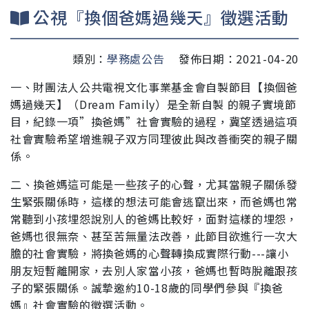
公視『換個爸媽過幾天』徵選活動
類別：
學務處公告
發佈日期：2021-04-20
一、財團法人公共電視文化事業基金會自製節目【換個爸
媽過幾天】（Dream Family）是全
新自製 的親子實境節
目，紀錄一項”換爸媽”社會實驗的
過程，冀望透過這項
社會實驗希望增進親子双方同理彼此
與改善衝突的親子關
係。
二、換爸媽這可能是一些孩子的心聲，尤其當親子關係發
生緊
張關係時，這樣的想法可能會逃竄出來，而爸媽也常
常聽
到小孩埋怨說別人的爸媽比較好，面對這樣的埋怨，
爸媽
也很無奈、甚至苦無量法改善，此節目欲進行一次大
膽的
社會實驗，將換爸媽的心聲轉換成實際行動---讓小
朋友短
暫離開家，去別人家當小孩，爸媽也暫時脫離跟孩
子的緊
張關係。誠摯邀約10-18歲的同學們參與『換爸
媽』社
會實驗的徵選活動。