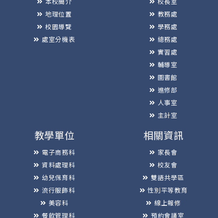
本校簡介
校長室
地理位置
教務處
校園導覽
學務處
處室分機表
總務處
實習處
輔導室
圖書館
進修部
人事室
主計室
教學單位
相關資訊
電子商務科
家長會
資料處理科
校友會
幼兒保育科
雙語共學區
流行服飾科
性別平等教育
美容科
線上報修
餐飲管理科
預約會議室