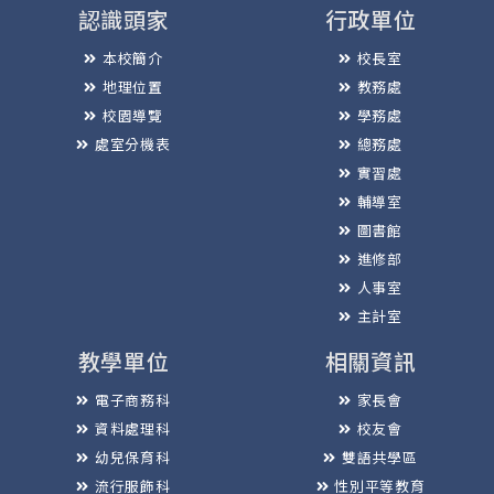
認識頭家
行政單位
本校簡介
校長室
地理位置
教務處
校園導覽
學務處
處室分機表
總務處
實習處
輔導室
圖書館
進修部
人事室
主計室
教學單位
相關資訊
電子商務科
家長會
資料處理科
校友會
幼兒保育科
雙語共學區
流行服飾科
性別平等教育