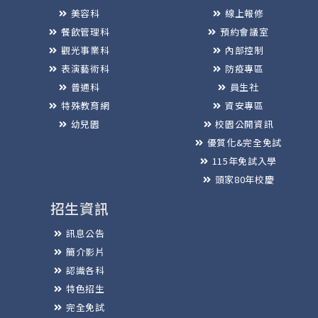
美容科
線上報修
餐飲管理科
預約會議室
觀光事業科
內部控制
表演藝術科
防疫專區
普通科
員生社
特殊教育網
資安專區
幼兒園
校園公開資訊
優質化&完全免試
115年免試入學
頭家80年校慶
招生資訊
訊息公告
簡介影片
認識各科
特色招生
完全免試