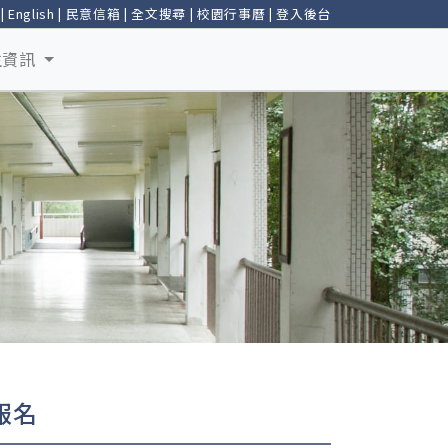
|
English
|
民意信箱
|
全文搜尋
|
校園行事曆
|
登入後台
生資訊
報名