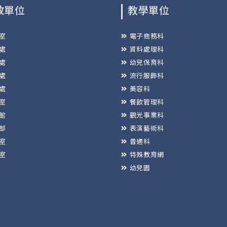
政單位
教學單位
室
電子商務科
處
資料處理科
處
幼兒保育科
處
流行服飾科
處
美容科
室
餐飲管理科
館
觀光事業科
部
表演藝術科
室
普通科
室
特殊教育網
幼兒園