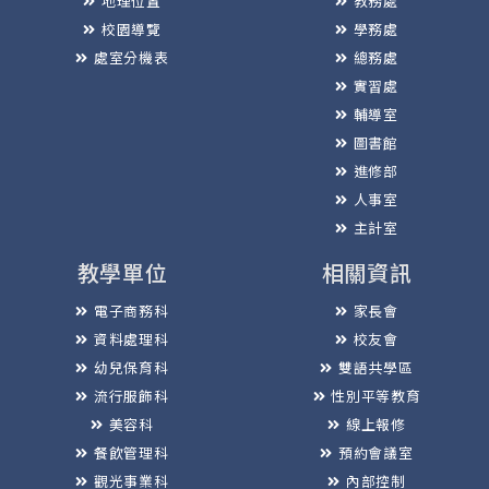
地理位置
教務處
校園導覽
學務處
處室分機表
總務處
實習處
輔導室
圖書館
進修部
人事室
主計室
教學單位
相關資訊
電子商務科
家長會
資料處理科
校友會
幼兒保育科
雙語共學區
流行服飾科
性別平等教育
美容科
線上報修
餐飲管理科
預約會議室
觀光事業科
內部控制