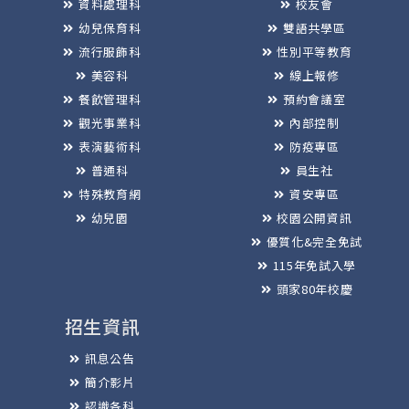
資料處理科
校友會
幼兒保育科
雙語共學區
流行服飾科
性別平等教育
美容科
線上報修
餐飲管理科
預約會議室
觀光事業科
內部控制
表演藝術科
防疫專區
普通科
員生社
特殊教育網
資安專區
幼兒園
校園公開資訊
優質化&完全免試
115年免試入學
頭家80年校慶
招生資訊
訊息公告
簡介影片
認識各科