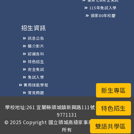
115年免試入學
頭家80年校慶
招生資訊
訊息公告
簡介影片
認識各科
特色招生
完全免試
免試入學
實用技能學程
新生專區
常見問題
榮譽榜
學校地址:261 宜蘭縣頭城鎮新興路111號 / 電話總機:03-
特色招生
9771131
© 2025 Copyright
國立頭城高級家事商業職業學校
版權
雙語共學區
所有