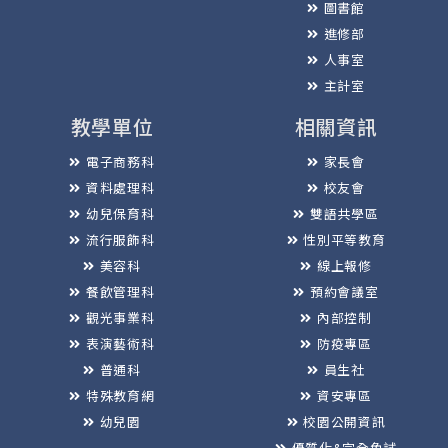
圖書館
進修部
人事室
主計室
教學單位
相關資訊
電子商務科
家長會
資料處理科
校友會
幼兒保育科
雙語共學區
流行服飾科
性別平等教育
美容科
線上報修
餐飲管理科
預約會議室
觀光事業科
內部控制
表演藝術科
防疫專區
普通科
員生社
特殊教育網
資安專區
幼兒園
校園公開資訊
優質化&完全免試