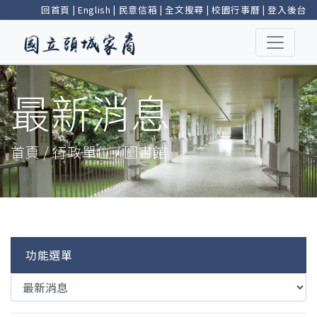
回首頁
|
English
|
民意信箱
|
全文搜尋
|
校園行事曆
|
登入後台
最新消息
首頁 / 行政單位 / 圖書館
功能選單