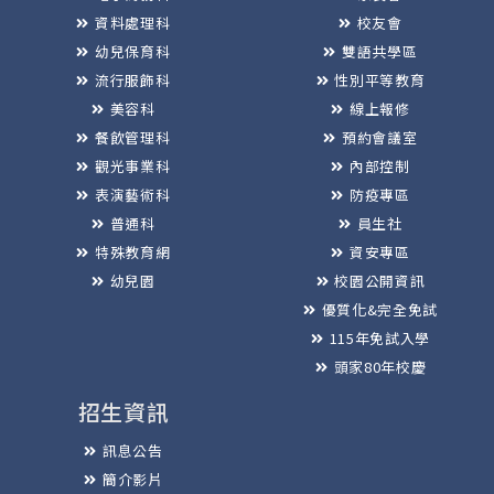
資料處理科
校友會
幼兒保育科
雙語共學區
流行服飾科
性別平等教育
美容科
線上報修
餐飲管理科
預約會議室
觀光事業科
內部控制
表演藝術科
防疫專區
普通科
員生社
特殊教育網
資安專區
幼兒園
校園公開資訊
優質化&完全免試
115年免試入學
頭家80年校慶
招生資訊
訊息公告
簡介影片