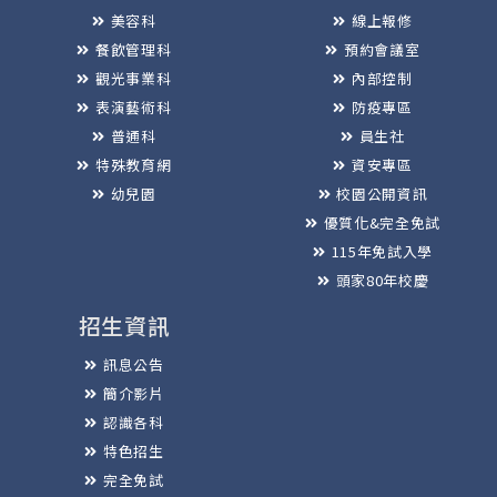
美容科
線上報修
餐飲管理科
預約會議室
觀光事業科
內部控制
表演藝術科
防疫專區
普通科
員生社
特殊教育網
資安專區
幼兒園
校園公開資訊
優質化&完全免試
115年免試入學
頭家80年校慶
招生資訊
訊息公告
簡介影片
認識各科
特色招生
完全免試