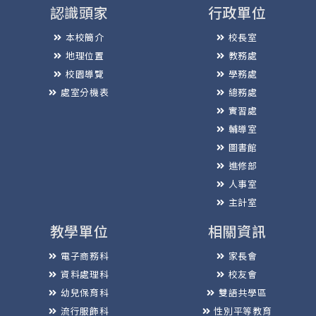
認識頭家
行政單位
本校簡介
校長室
地理位置
教務處
校園導覽
學務處
處室分機表
總務處
實習處
輔導室
圖書館
進修部
人事室
主計室
教學單位
相關資訊
電子商務科
家長會
資料處理科
校友會
幼兒保育科
雙語共學區
流行服飾科
性別平等教育