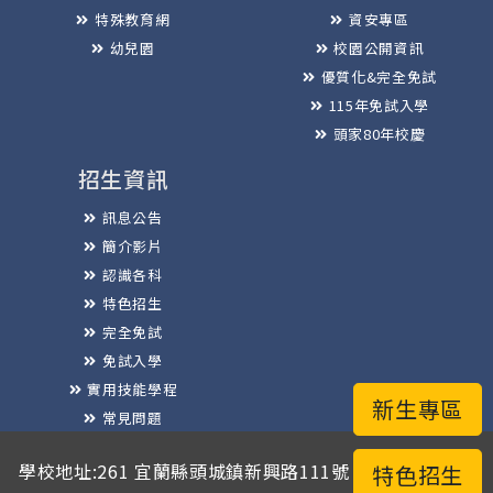
特殊教育網
資安專區
幼兒園
校園公開資訊
優質化&完全免試
115年免試入學
頭家80年校慶
招生資訊
訊息公告
簡介影片
認識各科
特色招生
完全免試
免試入學
實用技能學程
新生專區
常見問題
榮譽榜
學校地址:261 宜蘭縣頭城鎮新興路111號 / 電話總機:03-
特色招生