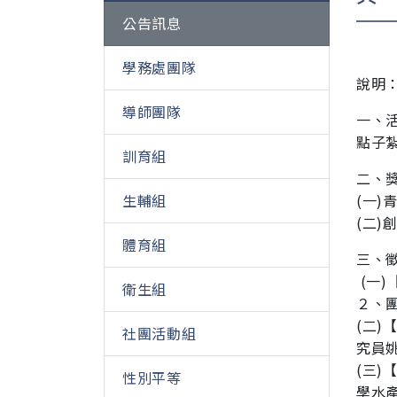
公告訊息
學務處團隊
說明
導師團隊
一、
點子紮
訓育組
二、
生輔組
(一
(二
體育組
三、
(一)
衛生組
２、
(二)
社團活動組
究員
(三)
性別平等
學水