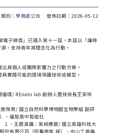
類別：
學務處公告
發佈日期：2026-05-12
華電子綠獎」已邁入第十一屆。本屆以「讓綠
 資源，支持青年將理念化為行動。
題提出具個人或團隊影響力之行動方案。
開發具實踐可能的環境保護技術或模型。
/ REnato lab 創辦人暨技術長王家祥
生態保育/ 國立自然科學博物館生物學組 副研
學）、福智高中智造社
蛋館） １、主題演講：氣候應變/ 國立高雄科技大
技股份有限公司（阿龜微氣 候）、中山工商偏