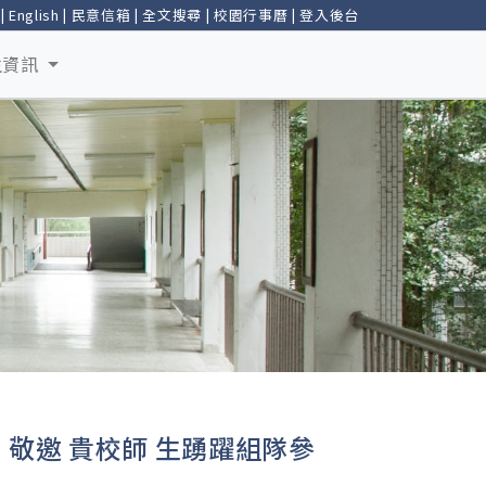
|
English
|
民意信箱
|
全文搜尋
|
校園行事曆
|
登入後台
生資訊
敬邀 貴校師 生踴躍組隊參