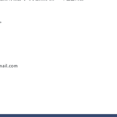
。
il.com