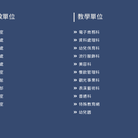
政單位
教學單位
室
電子商務科
處
資料處理科
處
幼兒保育科
處
流行服飾科
處
美容科
室
餐飲管理科
館
觀光事業科
部
表演藝術科
室
普通科
室
特殊教育網
幼兒園