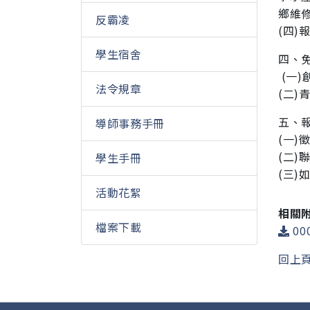
鄉維
反霸凌
(四)報
學生宿舍
四、
(一)創
法令規章
(二)青
五、
導師事務手冊
(一)
(二)聯
學生手冊
(三)如
活動花絮
相關
檔案下載
00
回上