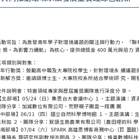
：
活動宗旨：為激發青年學子對環境議題的關注與行動力， 「聯
 根，為影響力續航」為核心，提供總獎金 400 萬元與培力
獎項類別與對象：
)青年行動獎：鼓勵高中職及大專院校學生，針對環境永 續議
)創新解方獎：邀請碩博士生、大專院校系所結合學術研 究，
徵件說明會：特邀領域專家與歷屆獲獎團隊進行深度分 享。
【北部場】05/24（日）集思台大會議中心 １、主題演講：資源循環
團隊分享：加減數位有限公司、荒野親子團雲一翔鷹 團
【中部場】06/11（四）國立自然科學博物館 １、主題演講：
姚秋如 ２、團隊分享：默語生態農業有限公司（農田裡的科 
【南部場】07/04（六）SPARK 高雄思博客商務中心（巨 
產養殖系 暨研究所副教授洪明昌 ２、團隊分享：蜂巢數據科