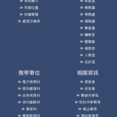
本校簡介
校長室
地理位置
教務處
校園導覽
學務處
處室分機表
總務處
實習處
輔導室
圖書館
進修部
人事室
主計室
教學單位
相關資訊
電子商務科
家長會
資料處理科
校友會
幼兒保育科
雙語共學區
流行服飾科
性別平等教育
美容科
線上報修
餐飲管理科
預約會議室